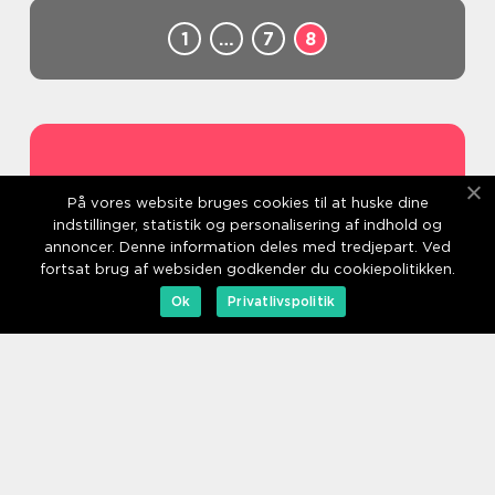
1
…
7
8
Adresse
På vores website bruges cookies til at huske dine
indstillinger, statistik og personalisering af indhold og
annoncer. Denne information deles med tredjepart. Ved
fortsat brug af websiden godkender du cookiepolitikken.
Ok
Privatlivspolitik
web:
www.klikko.dk/
Menu