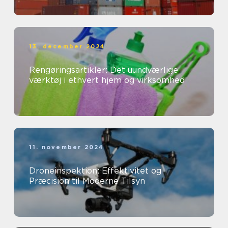
13. december 2024
Rengøringsartikler: Det uundværlige
værktøj i ethvert hjem og virksomhed
11. november 2024
Droneinspektion: Effektivitet og
Præcision til Moderne Tilsyn