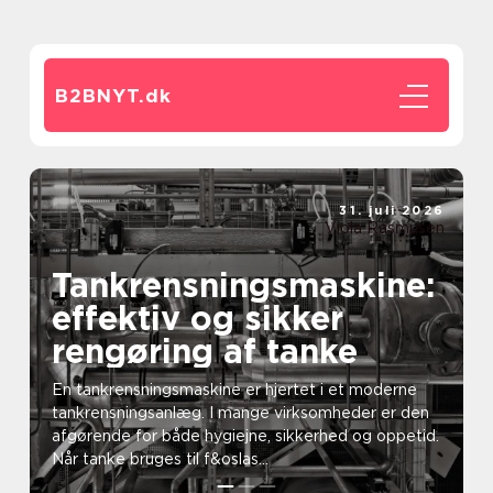
B2BNYT.
dk
31. juli 2026
Viola Rasmusen
Tankrensningsmaskine:
effektiv og sikker
rengøring af tanke
En tankrensningsmaskine er hjertet i et moderne
tankrensningsanlæg. I mange virksomheder er den
afgørende for både hygiejne, sikkerhed og oppetid.
Når tanke bruges til f&oslas...