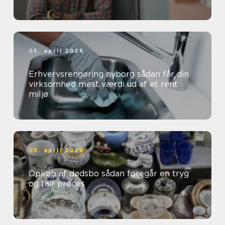
05. april 2026
Erhvervsrengøring nyborg sådan får din
virksomhed mest værdi ud af et rent
miljø
03. april 2026
Opkøb af dødsbo sådan foregår en tryg
og fair proces