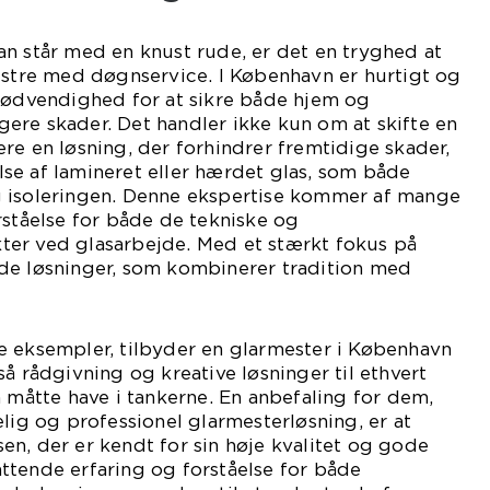
n står med en knust rude, er det en tryghed at
estre med døgnservice. I København er hurtigt og
 nødvendighed for at sikre både hjem og
ere skader. Det handler ikke kun om at skifte en
re en løsning, der forhindrer fremtidige skader,
se af lamineret eller hærdet glas, som både
 isoleringen. Denne ekspertise kommer af mange
rståelse for både de tekniske og
er ved glasarbejde. Med et stærkt fokus på
de løsninger, som kombinerer tradition med
e eksempler, tilbyder en glarmester i København
å rådgivning og kreative løsninger til ethvert
n måtte have i tankerne. En anbefaling for dem,
elig og professionel glarmesterløsning, er at
n, der er kendt for sin høje kvalitet og gode
ttende erfaring og forståelse for både