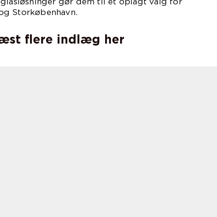
glasløsninger gør dem til et oplagt valg for
og Storkøbenhavn.
læst flere indlæg her