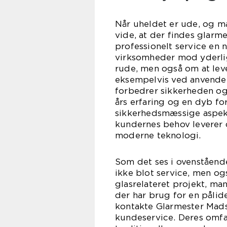
Når uheldet er ude, og ma
vide, at der findes glarm
professionelt service en
virksomheder mod yderlig
rude, men også om at leve
eksempelvis ved anvendel
forbedrer sikkerheden og
års erfaring og en dyb fo
sikkerhedsmæssige aspekt
kundernes behov leverer 
moderne teknologi.
Som det ses i ovenståend
ikke blot service, men ogs
glasrelateret projekt, ma
der har brug for en pålid
kontakte Glarmester Madse
kundeservice. Deres omfa