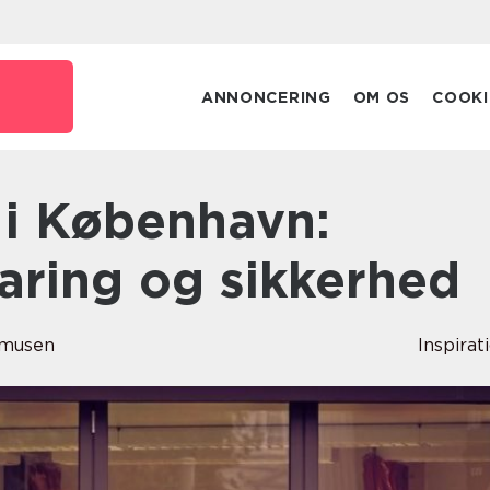
ANNONCERING
OM OS
COOKI
rfaring og sikkerhed
smusen
Inspirat