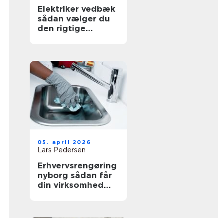
Elektriker vedbæk
sådan vælger du
den rigtige
fagmand
05. april 2026
Lars Pedersen
Erhvervsrengøring
nyborg sådan får
din virksomhed
mest værdi ud af
et rent miljø