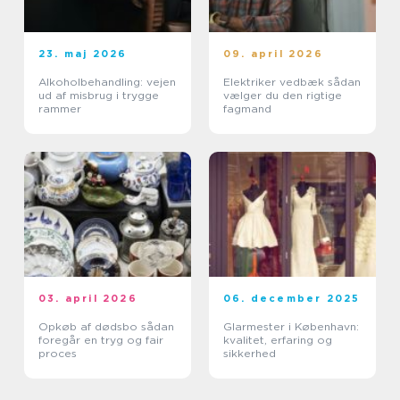
23. maj 2026
09. april 2026
Alkoholbehandling: vejen
Elektriker vedbæk sådan
ud af misbrug i trygge
vælger du den rigtige
rammer
fagmand
03. april 2026
06. december 2025
Opkøb af dødsbo sådan
Glarmester i København:
foregår en tryg og fair
kvalitet, erfaring og
proces
sikkerhed