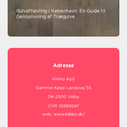
Gulvafhøvling i København: En Guide til
Genoplivning af Trægulve
Adresse
web:
www.klikko.dk/