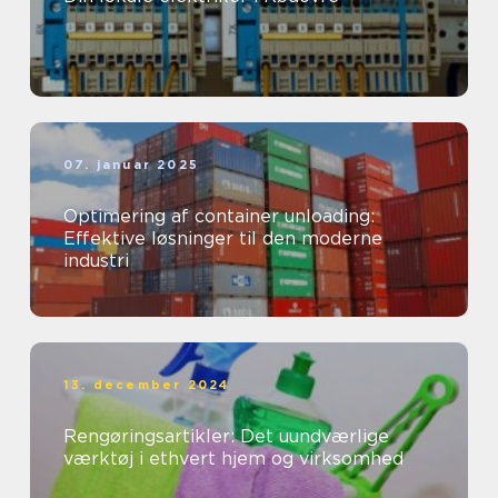
07. januar 2025
Optimering af container unloading:
Effektive løsninger til den moderne
industri
13. december 2024
Rengøringsartikler: Det uundværlige
værktøj i ethvert hjem og virksomhed