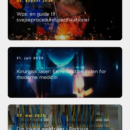
03. august 2025
Wps: en guide til
svejseprocedurespecifikationer
31. juli 2025
Kirurgisk laser: En revolution inden for
moderne medicin
07. maj 2025
Din lokale elektriker i Rødovre