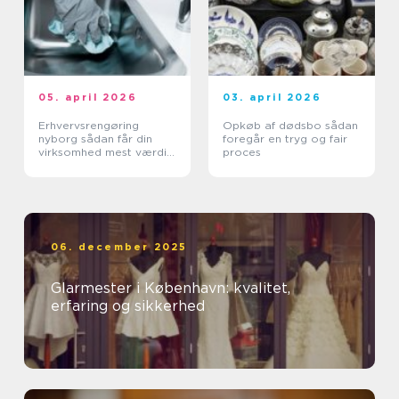
05. april 2026
03. april 2026
Erhvervsrengøring
Opkøb af dødsbo sådan
nyborg sådan får din
foregår en tryg og fair
virksomhed mest værdi
proces
ud af et rent miljø
06. december 2025
Glarmester i København: kvalitet,
erfaring og sikkerhed