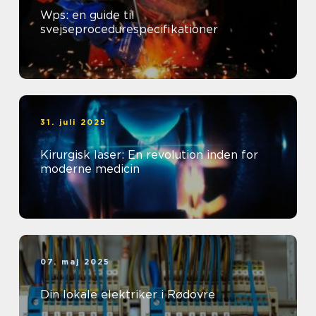
Wps: en guide til
svejseprocedurespecifikationer
31. juli 2025
Kirurgisk laser: En revolution inden for
moderne medicin
07. maj 2025
Din lokale elektriker i Rødovre