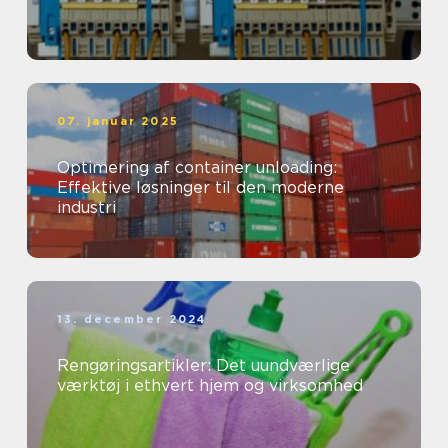
07. januar 2025
Optimering af container unloading:
Effektive løsninger til den moderne
industri
13. december 2024
Rengøringsartikler: Det uundværlige
værktøj i ethvert hjem og virksomhed