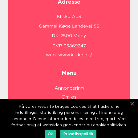
Adresse
web:
www.klikko.dk/
Menu
Annoncering
Om os
Cookies
På vores website bruges cookies til at huske dine
indstillinger, statistik og personalisering af indhold og
Kontakt os
annoncer. Denne information deles med tredjepart. Ved
Sitemap
fortsat brug af websiden godkender du cookiepolitikken.
Ok
Privatlivspolitik