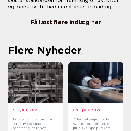
sætter standarden for fremtidig effektivitet
og bæredygtighed i container unloading.
Få læst flere indlæg her
Flere Nyheder
31. juli 2026
09. juli 2026
Tankrensningsmaskine:
Advokat vejen sådan
effektiv og sikker
vælger du den rette
rengøring af tanke
juridiske hjælp lokalt