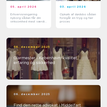
05. april 2026
03. april 2026
Erhvervsrengøring
Opkøb af dødsbo sådan
nyborg sådan får din
foregår en tryg og fair
virksomhed mest værdi
proces
ud af et rent miljø
06. december 2025
Glarmester i København: kvalitet,
erfaring og sikkerhed
06. december 2025
Find den rette advokat i Middelfart