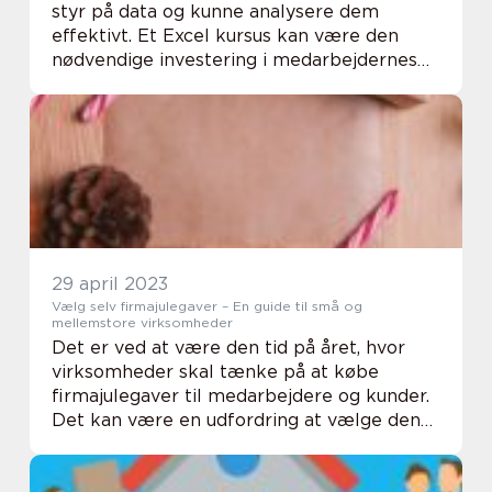
styr på data og kunne analysere dem
effektivt. Et Excel kursus kan være den
nødvendige investering i medarbejdernes
kompetencer, der vil øge produktiviteten
og forbedre virksomhedens resultater.
Hvad kan et Exc...
29 april 2023
Vælg selv firmajulegaver – En guide til små og
mellemstore virksomheder
Det er ved at være den tid på året, hvor
virksomheder skal tænke på at købe
firmajulegaver til medarbejdere og kunder.
Det kan være en udfordring at vælge den
rigtige gave, der både er personlig ...