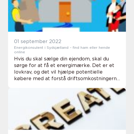
01 september 2022
Energikonsulent i Sydsjælland – find ham eller hende
online
Hvis du skal sælge din ejendom, skal du
sørge for at få et energimærke. Det er et
lovkrav, og det vil hjælpe potentielle
købere med at forstå driftsomkostningerne
ved din bolig. En energikonsulent kan
hjælpe dig med at oprette et energimærke
og rådgi...