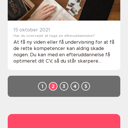
15 oktober 2021
Har du overvejet at tage en efteruddannelse?
At få ny viden eller få undervisning for at få
de rette kompetencer kan aldrig skade
nogen. Du kan med en efteruddannelse få
optimeret dit CV, så du står skarpere
overfor en potentiel ny arbejdsgiver og
arbejdsstilling. Derfor bør du overveje at
tage...
1
2
3
4
5