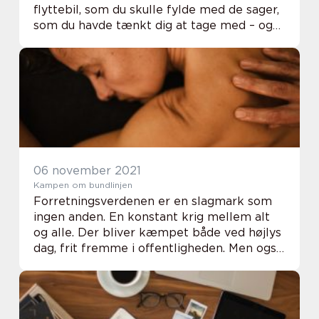
flyttebil, som du skulle fylde med de sager,
som du havde tænkt dig at tage med – og
andet skulle formentlig smides ud. Her vil
man overho...
06 november 2021
Kampen om bundlinjen
Forretningsverdenen er en slagmark som
ingen anden. En konstant krig mellem alt
og alle. Der bliver kæmpet både ved højlys
dag, frit fremme i offentligheden. Men også
midt om natten, i ly af mørket. Det er en
brutal ka...