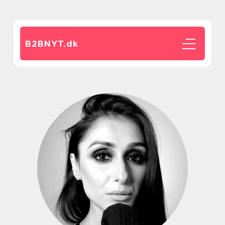
B2BNYT.
dk