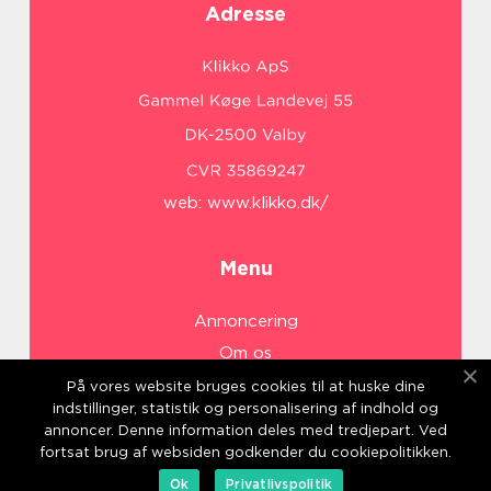
Adresse
web:
www.klikko.dk/
Menu
Annoncering
Om os
Cookies
På vores website bruges cookies til at huske dine
indstillinger, statistik og personalisering af indhold og
Kontakt os
annoncer. Denne information deles med tredjepart. Ved
Sitemap
fortsat brug af websiden godkender du cookiepolitikken.
Ok
Privatlivspolitik