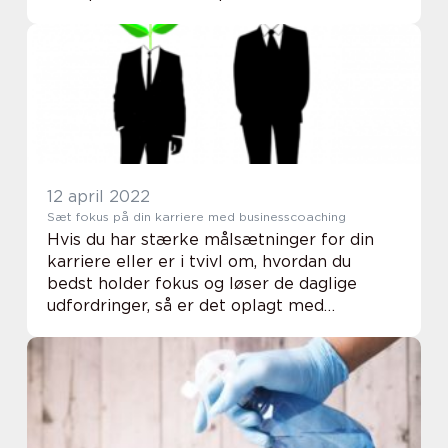
mulighed for at transportere et væld af
forskellige materialer. Af denne grund kan
det være...
12 april 2022
Sæt fokus på din karriere med businesscoaching
Hvis du har stærke målsætninger for din
karriere eller er i tvivl om, hvordan du
bedst holder fokus og løser de daglige
udfordringer, så er det oplagt med
businesscoaching. Businesscoaching
henvender sig til dig som stiller strenge
krav til sig selv ...