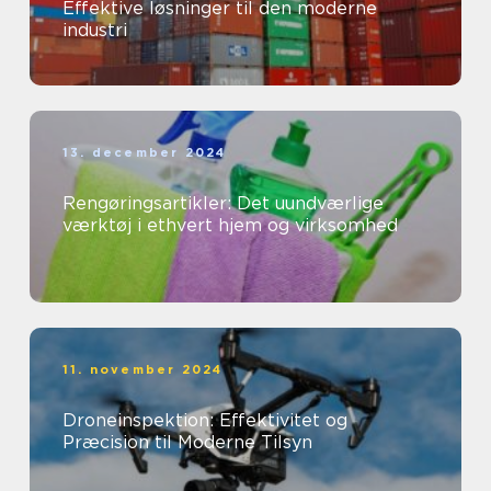
Effektive løsninger til den moderne
industri
13. december 2024
Rengøringsartikler: Det uundværlige
værktøj i ethvert hjem og virksomhed
11. november 2024
Droneinspektion: Effektivitet og
Præcision til Moderne Tilsyn