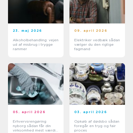
23. maj 2026
09. april 2026
Alkoholbehandling: vejen
Elektriker vedbæk sådan
ud af misbrug i trygge
vælger du den rigtige
rammer
fagmand
05. april 2026
03. april 2026
Erhvervsrengøring
Opkøb af dødsbo sådan
nyborg sådan får din
foregår en tryg og fair
virksomhed mest værdi
proces