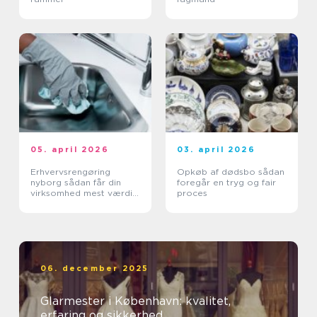
05. april 2026
03. april 2026
Erhvervsrengøring
Opkøb af dødsbo sådan
nyborg sådan får din
foregår en tryg og fair
virksomhed mest værdi
proces
ud af et rent miljø
06. december 2025
Glarmester i København: kvalitet,
erfaring og sikkerhed