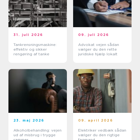
31. juli 2026
09. juli 2026
Tankrensningsmaskine:
Advokat vejen sådan
effektiv og sikker
vælger du den rette
rengøring af tanke
juridiske hjælp lokalt
23. maj 2026
09. april 2026
Alkoholbehandling: vejen
Elektriker vedbæk sådan
ud af misbrug i trygge
vælger du den rigtige
rammer
fagmand