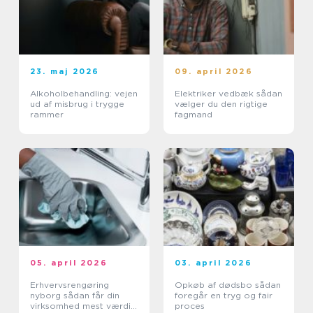
23. maj 2026
09. april 2026
Alkoholbehandling: vejen
Elektriker vedbæk sådan
ud af misbrug i trygge
vælger du den rigtige
rammer
fagmand
05. april 2026
03. april 2026
Erhvervsrengøring
Opkøb af dødsbo sådan
nyborg sådan får din
foregår en tryg og fair
virksomhed mest værdi
proces