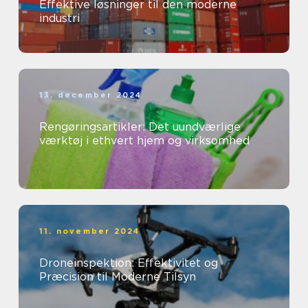
Effektive løsninger til den moderne
industri
13. december 2024
Rengøringsartikler: Det uundværlige
værktøj i ethvert hjem og virksomhed
11. november 2024
Droneinspektion: Effektivitet og
Præcision til Moderne Tilsyn