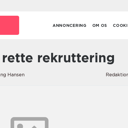
ANNONCERING
OM OS
COOKI
n rette rekruttering
ang Hansen
Redaktio