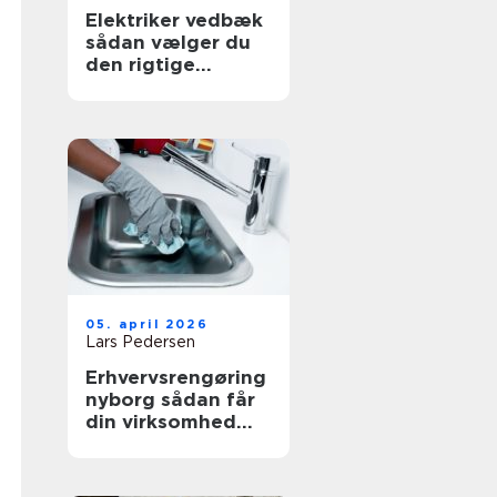
Elektriker vedbæk
sådan vælger du
den rigtige
fagmand
05. april 2026
Lars Pedersen
Erhvervsrengøring
nyborg sådan får
din virksomhed
mest værdi ud af
et rent miljø