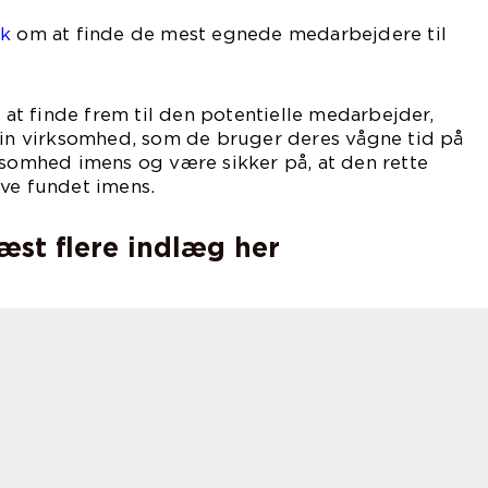
dk
om at finde de mest egnede medarbejdere til
l at finde frem til den potentielle medarbejder,
 din virksomhed, som de bruger deres vågne tid på
ksomhed imens og være sikker på, at den rette
ive fundet imens.
læst flere indlæg her