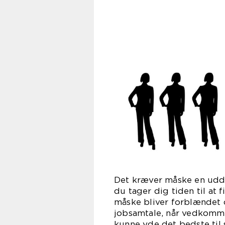
Det kræver måske en uddy
du tager dig tiden til at
måske bliver forblændet 
jobsamtale, når vedkomm
kunne yde det bedste til s