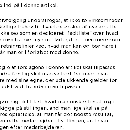
ind på i denne artikel.
lvfølgelig understreges, at ikke to virksomheder
kellige behov til, hvad de ønsker af nye ansatte.
ikke ses som en decideret “facitliste” over, hvad
når man hverver nye medarbejdere, men mere som
l retningslinjer ved, hvad man kan og bør gøre i
år man er i forløbet med denne.
gle af forslagene i denne artikel skal tilpasses
ndre forslag skal man se bort fra, mens man
re med sine egne, der udelukkende gælder for
edst ved, hvordan man tilpasser.
øre sig det klart, hvad man ønsker besat, og i
kigge på stillingen, end man lige skal se på
es opfattelse, at man får det bedste resultat,
en rette medarbejder til stillingen, end man
ingen efter medarbejderen.