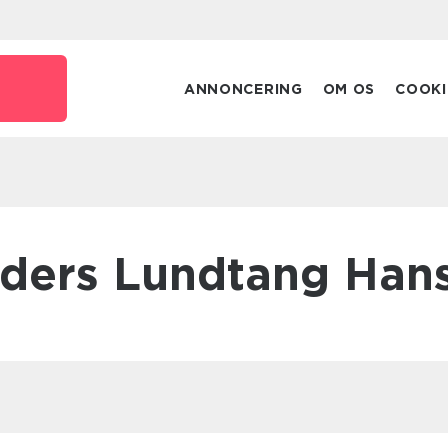
ANNONCERING
OM OS
COOKI
nders Lundtang Han