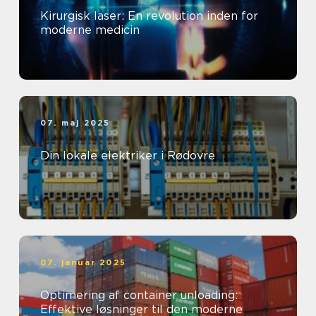
Kirurgisk laser: En revolution inden for
moderne medicin
07. maj 2025
Din lokale elektriker i Rødovre
07. januar 2025
Optimering af container unloading:
Effektive løsninger til den moderne