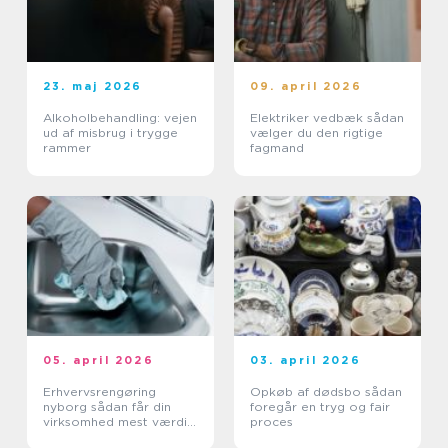
23. maj 2026
09. april 2026
Alkoholbehandling: vejen
Elektriker vedbæk sådan
ud af misbrug i trygge
vælger du den rigtige
rammer
fagmand
05. april 2026
03. april 2026
Erhvervsrengøring
Opkøb af dødsbo sådan
nyborg sådan får din
foregår en tryg og fair
virksomhed mest værdi
proces
ud af et rent miljø