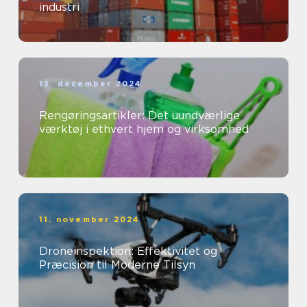
industri
13. december 2024
Rengøringsartikler: Det uundværlige
værktøj i ethvert hjem og virksomhed
11. november 2024
Droneinspektion: Effektivitet og
Præcision til Moderne Tilsyn