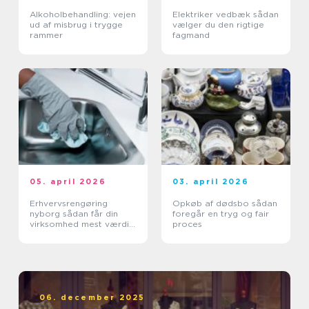
Alkoholbehandling: vejen
Elektriker vedbæk sådan
ud af misbrug i trygge
vælger du den rigtige
rammer
fagmand
05. april 2026
03. april 2026
Erhvervsrengøring
Opkøb af dødsbo sådan
nyborg sådan får din
foregår en tryg og fair
virksomhed mest værdi
proces
ud af et rent miljø
06. december 2025