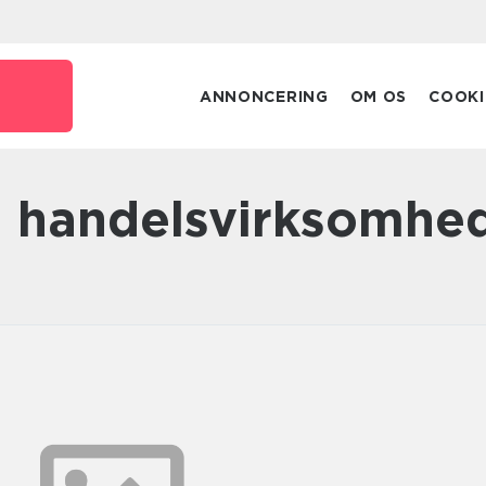
ANNONCERING
OM OS
COOKI
 handelsvirksomhe