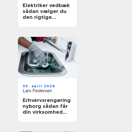
Elektriker vedbæk
sådan vælger du
den rigtige
fagmand
05. april 2026
Lars Pedersen
Erhvervsrengøring
nyborg sådan får
din virksomhed
mest værdi ud af
et rent miljø