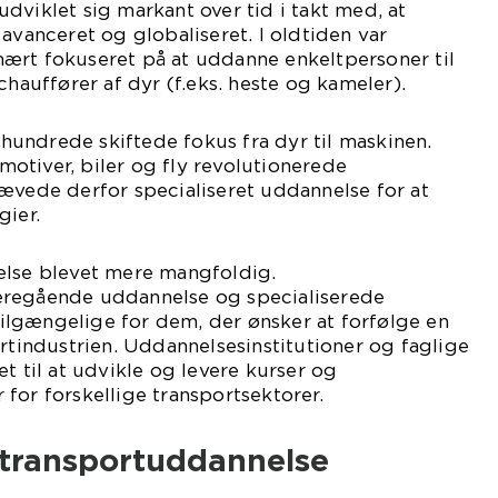
dviklet sig markant over tid i takt med, at
avanceret og globaliseret. I oldtiden var
ært fokuseret på at uddanne enkeltpersoner til
chauffører af dyr (f.eks. heste og kameler).
århundrede skiftede fokus fra dyr til maskinen.
otiver, biler og fly revolutionerede
ævede derfor specialiseret uddannelse for at
gier.
else blevet mere mangfoldig.
eregående uddannelse og specialiserede
lgængelige for dem, der ønsker at forfølge en
ortindustrien. Uddannelsesinstitutioner og faglige
t til at udvikle og levere kurser og
for forskellige transportsektorer.
 transportuddannelse