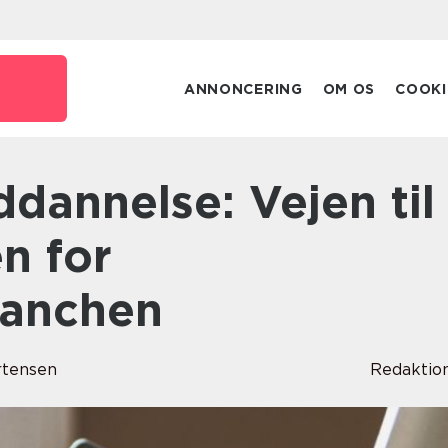
ANNONCERING
OM OS
COOKI
n for
ranchen
rtensen
Redaktio