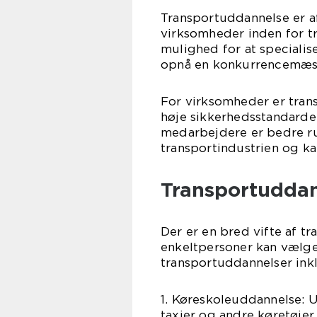
Transportuddannelse er a
virksomheder inden for tr
mulighed for at speciali
opnå en konkurrencemæss
For virksomheder er tran
høje sikkerhedsstandarder
medarbejdere er bedre rus
transportindustrien og ka
Transportudda
Der er en bred vifte af 
enkeltpersoner kan vælg
transportuddannelser ink
1. Køreskoleuddannelse: Udd
taxier og andre køretøjer.