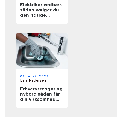
Elektriker vedbæk
sådan vælger du
den rigtige
fagmand
05. april 2026
Lars Pedersen
Erhvervsrengøring
nyborg sådan får
din virksomhed
mest værdi ud af
et rent miljø