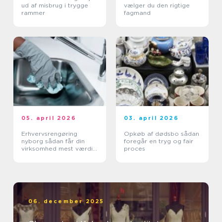
ud af misbrug i trygge
vælger du den rigtige
rammer
fagmand
05. april 2026
03. april 2026
Erhvervsrengøring
Opkøb af dødsbo sådan
nyborg sådan får din
foregår en tryg og fair
virksomhed mest værdi
proces
ud af et rent miljø
06. december 2025