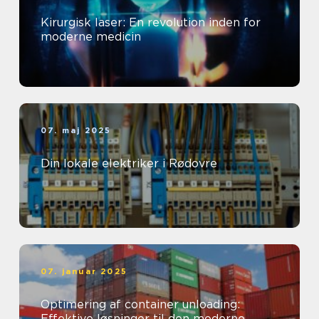
Kirurgisk laser: En revolution inden for
moderne medicin
07. maj 2025
Din lokale elektriker i Rødovre
07. januar 2025
Optimering af container unloading:
Effektive løsninger til den moderne