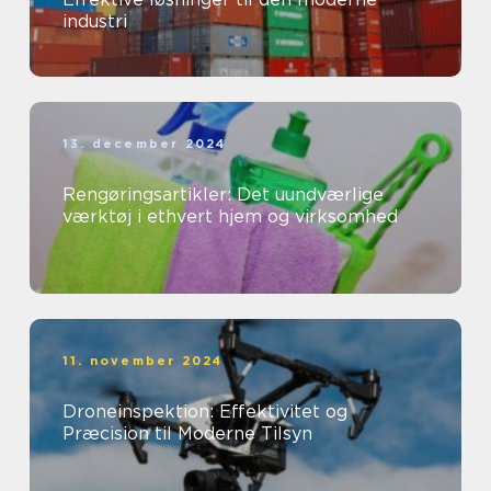
industri
13. december 2024
Rengøringsartikler: Det uundværlige
værktøj i ethvert hjem og virksomhed
11. november 2024
Droneinspektion: Effektivitet og
Præcision til Moderne Tilsyn