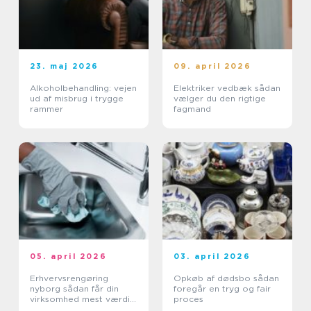
23. maj 2026
09. april 2026
Alkoholbehandling: vejen
Elektriker vedbæk sådan
ud af misbrug i trygge
vælger du den rigtige
rammer
fagmand
05. april 2026
03. april 2026
Erhvervsrengøring
Opkøb af dødsbo sådan
nyborg sådan får din
foregår en tryg og fair
virksomhed mest værdi
proces
ud af et rent miljø