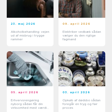
23. maj 2026
09. april 2026
Alkoholbehandling: vejen
Elektriker vedbæk sådan
ud af misbrug i trygge
vælger du den rigtige
rammer
fagmand
05. april 2026
03. april 2026
Erhvervsrengøring
Opkøb af dødsbo sådan
nyborg sådan får din
foregår en tryg og fair
virksomhed mest værdi
proces
ud af et rent miljø