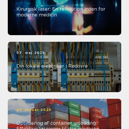
Kirurgisk laser: En revolution inden for
moderne medicin
07. maj 2025
Din lokale elektriker i Rødovre
07. januar 2025
Optimering af container unloading:
Effektive løsninger til den moderne