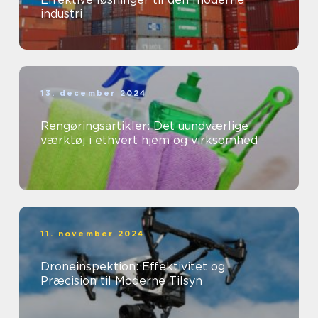
industri
13. december 2024
Rengøringsartikler: Det uundværlige
værktøj i ethvert hjem og virksomhed
11. november 2024
Droneinspektion: Effektivitet og
Præcision til Moderne Tilsyn