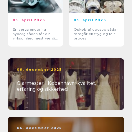
05. april 2026
03. april 2026
Erhvervsrengøring
Opkøb af dødsbo sådan
nyborg sådan får din
foregår en tryg og fair
virksomhed mest værdi
proces
ud af et rent miljø
06. december 2025
Glarmester i København: kvalitet,
erfaring og sikkerhed
06. december 2025