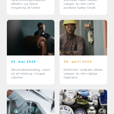
effektiv og sikker
vælger du den rette
rengøring af tanke
juridiske hjælp lokalt
23. maj 2026
09. april 2026
Alkoholbehandling: vejen
Elektriker vedbæk sådan
ud af misbrug i trygge
vælger du den rigtige
rammer
fagmand