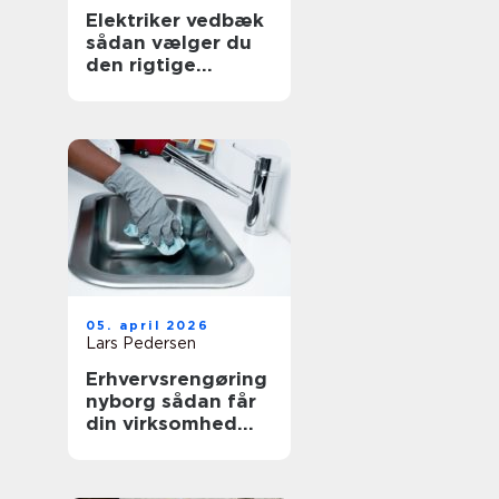
Elektriker vedbæk
sådan vælger du
den rigtige
fagmand
05. april 2026
Lars Pedersen
Erhvervsrengøring
nyborg sådan får
din virksomhed
mest værdi ud af
et rent miljø