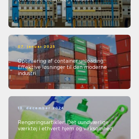
07. januar 2025
Optimering af container unloading:
Effektive løsninger til den moderne
industri
13. december 2024
Rengøringsartikler: Det uundværlige
værktøj i ethvert hjem og virksomhed