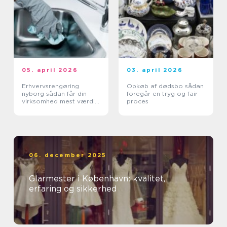
05. april 2026
03. april 2026
Erhvervsrengøring
Opkøb af dødsbo sådan
nyborg sådan får din
foregår en tryg og fair
virksomhed mest værdi
proces
ud af et rent miljø
06. december 2025
Glarmester i København: kvalitet,
erfaring og sikkerhed