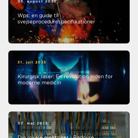
03. august 2025
Wps: en guide til
svejseprocedurespecifikationer
31. juli 2025
Kirurgisk laser: En revolution inden for
moderne medicin
07. maj 2025
Din lokale elektriker i Rødovre