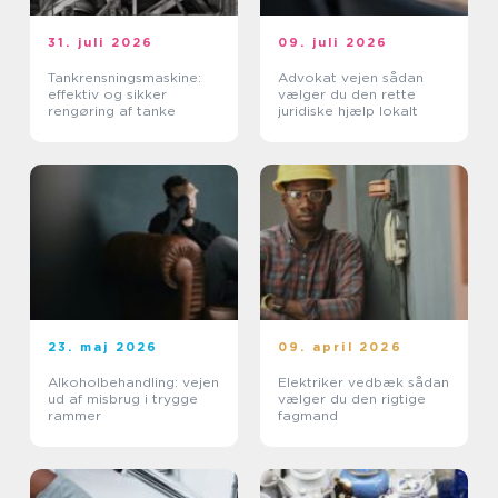
31. juli 2026
09. juli 2026
Tankrensningsmaskine:
Advokat vejen sådan
effektiv og sikker
vælger du den rette
rengøring af tanke
juridiske hjælp lokalt
23. maj 2026
09. april 2026
Alkoholbehandling: vejen
Elektriker vedbæk sådan
ud af misbrug i trygge
vælger du den rigtige
rammer
fagmand