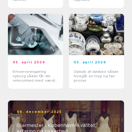
05. april 2026
03. april 2026
Erhvervsrengøring
Opkøb af dødsbo sådan
nyborg sådan får din
foregår en tryg og fair
virksomhed mest værdi
proces
ud af et rent miljø
06. december 2025
Glarmester i København: kvalitet,
erfaring og sikkerhed