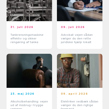
31. juli 2026
09. juli 2026
Tankrensningsmaskine:
Advokat vejen sådan
effektiv og sikker
vælger du den rette
rengøring af tanke
juridiske hjælp lokalt
23. maj 2026
09. april 2026
Alkoholbehandling: vejen
Elektriker vedbæk sådan
ud af misbrug i trygge
vælger du den rigtige
rammer
fagmand