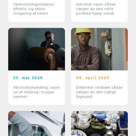
Tankrensningsmaskine:
Advokat vejen sådan
effektiv og sikker
vælger du den rette
rengøring af tanke
juridiske hjælp lokalt
23. maj 2026
09. april 2026
Alkoholbehandling: vejen
Elektriker vedbæk sådan
ud af misbrug i trygge
vælger du den rigtige
rammer
fagmand