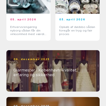
05. april 2026
03. april 2026
Erhvervsrengøring
Opkøb af dødsbo sådan
nyborg sådan får din
foregår en tryg og fair
virksomhed mest værdi
proces
ud af et rent miljø
06. december 2025
Glarmester i København: kvalitet,
erfaring og sikkerhed