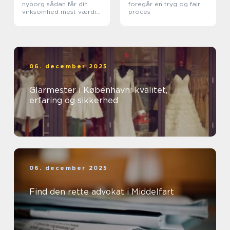
nyborg sådan får din
foregår en tryg og fair
virksomhed mest værdi
proces
ud af et rent miljø
06. december 2025
Glarmester i København: kvalitet,
erfaring og sikkerhed
06. december 2025
Find den rette advokat i Middelfart