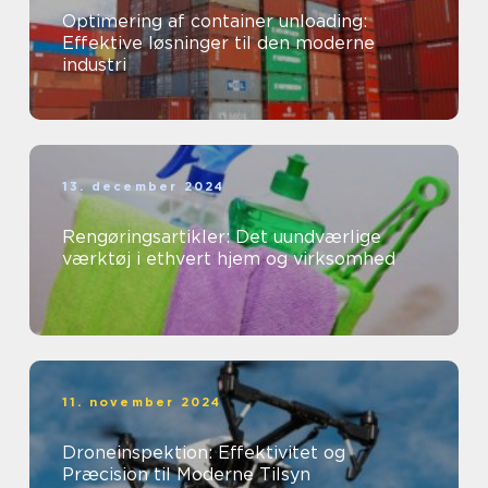
Optimering af container unloading:
Effektive løsninger til den moderne
industri
13. december 2024
Rengøringsartikler: Det uundværlige
værktøj i ethvert hjem og virksomhed
11. november 2024
Droneinspektion: Effektivitet og
Præcision til Moderne Tilsyn