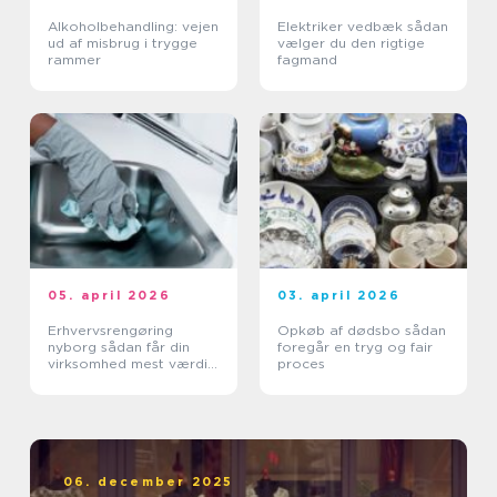
Alkoholbehandling: vejen
Elektriker vedbæk sådan
ud af misbrug i trygge
vælger du den rigtige
rammer
fagmand
05. april 2026
03. april 2026
Erhvervsrengøring
Opkøb af dødsbo sådan
nyborg sådan får din
foregår en tryg og fair
virksomhed mest værdi
proces
ud af et rent miljø
06. december 2025