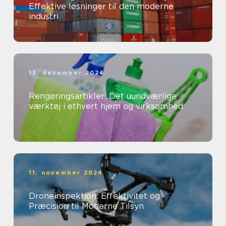
Effektive løsninger til den moderne
industri
13. december 2024
Rengøringsartikler: Det uundværlige
værktøj i ethvert hjem og virksomhed
11. november 2024
Droneinspektion: Effektivitet og
Præcision til Moderne Tilsyn