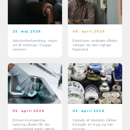
23. maj 2026
09. april 2026
Alkoholbehandling: vejen
Elektriker vedbæk sådan
ud af misbrug i trygge
vælger du den rigtige
rammer
fagmand
05. april 2026
03. april 2026
Erhvervsrengøring
Opkøb af dødsbo sådan
nyborg sådan får din
foregår en tryg og fair
virksomhed mest værdi
proces