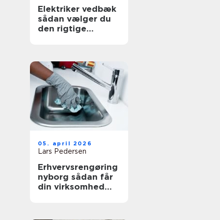
Elektriker vedbæk
sådan vælger du
den rigtige
fagmand
05. april 2026
Lars Pedersen
Erhvervsrengøring
nyborg sådan får
din virksomhed
mest værdi ud af
et rent miljø