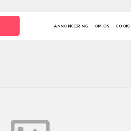
ANNONCERING
OM OS
COOKI
n