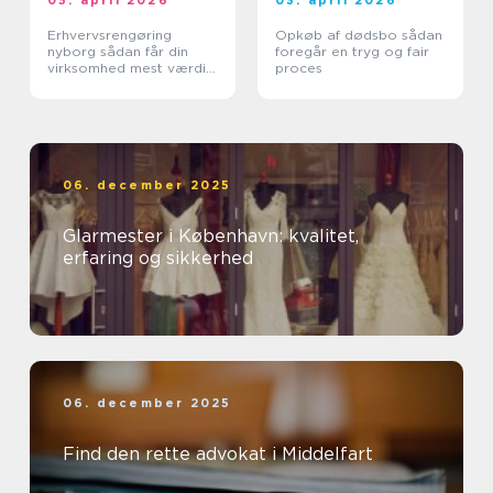
05. april 2026
03. april 2026
Erhvervsrengøring
Opkøb af dødsbo sådan
nyborg sådan får din
foregår en tryg og fair
virksomhed mest værdi
proces
ud af et rent miljø
06. december 2025
Glarmester i København: kvalitet,
erfaring og sikkerhed
06. december 2025
Find den rette advokat i Middelfart