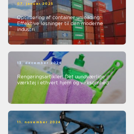
07. januar 2025
Optimering af container unloading:
Effektive løsninger til den moderne
industri
13. december 2024
Rengøringsartikler: Det uundværlige
værktøj i ethvert hjem og virksomhed
11. november 2024