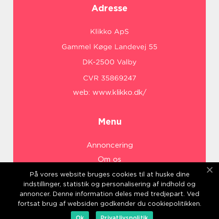
Adresse
web:
www.klikko.dk/
Menu
Annoncering
Om os
Cookies
På vores website bruges cookies til at huske dine
indstillinger, statistik og personalisering af indhold og
Kontakt os
annoncer. Denne information deles med tredjepart. Ved
Sitemap
fortsat brug af websiden godkender du cookiepolitikken.
Ok
Privatlivspolitik