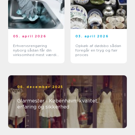
05. april 2026
03. april 2026
Erhvervsrengøring
Opkøb af dødsbo sådan
nyborg sådan får din
foregår en tryg og fair
virksomhed mest værdi
proces
ud af et rent miljø
06. december 2025
Glarmester i København: kvalitet,
erfaring og sikkerhed