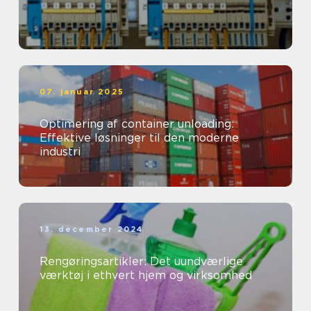
07. januar 2025
Optimering af container unloading:
Effektive løsninger til den moderne
industri
13. december 2024
Rengøringsartikler: Det uundværlige
værktøj i ethvert hjem og virksomhed