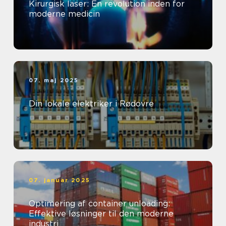
Kirurgisk laser: En revolution inden for
moderne medicin
07. maj 2025
Din lokale elektriker i Rødovre
07. januar 2025
Optimering af container unloading:
Effektive løsninger til den moderne
industri