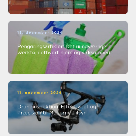
13. december 2024
Rengøringsartikler: Det uundværlige
værktøj i ethvert hjem og virksomhed
11. november 2024
Droneinspektion: Effektivitet og
Præcision til Moderne Tilsyn