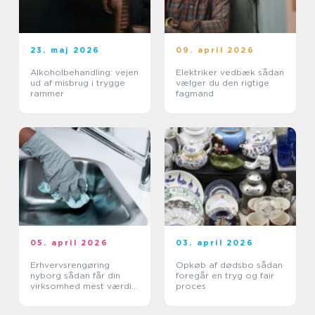
23. maj 2026
09. april 2026
Alkoholbehandling: vejen
Elektriker vedbæk sådan
ud af misbrug i trygge
vælger du den rigtige
rammer
fagmand
05. april 2026
03. april 2026
Erhvervsrengøring
Opkøb af dødsbo sådan
nyborg sådan får din
foregår en tryg og fair
virksomhed mest værdi
proces
ud af et rent miljø