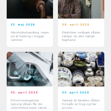
23. maj 2026
09. april 2026
Alkoholbehandling: vejen
Elektriker vedbæk sådan
ud af misbrug i trygge
vælger du den rigtige
rammer
fagmand
05. april 2026
03. april 2026
Erhvervsrengøring
Opkøb af dødsbo sådan
nyborg sådan får din
foregår en tryg og fair
virksomhed mest værdi
proces