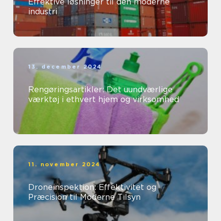
Effektive løsninger til den moderne
industri
13. december 2024
Rengøringsartikler: Det uundværlige
værktøj i ethvert hjem og virksomhed
11. november 2024
Droneinspektion: Effektivitet og
Præcision til Moderne Tilsyn