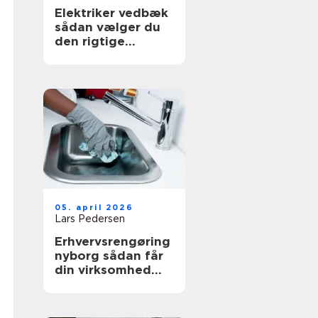
Elektriker vedbæk
sådan vælger du
den rigtige
fagmand
05. april 2026
Lars Pedersen
Erhvervsrengøring
nyborg sådan får
din virksomhed
mest værdi ud af
et rent miljø