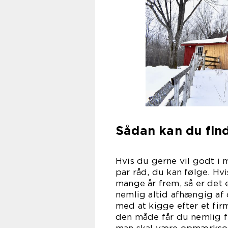
Sådan kan du fin
Hvis du gerne vil godt i m
par råd, du kan følge. Hv
mange år frem, så er det 
nemlig altid afhængig af 
med at kigge efter et firm
den måde får du nemlig fr
man skal være opmærks