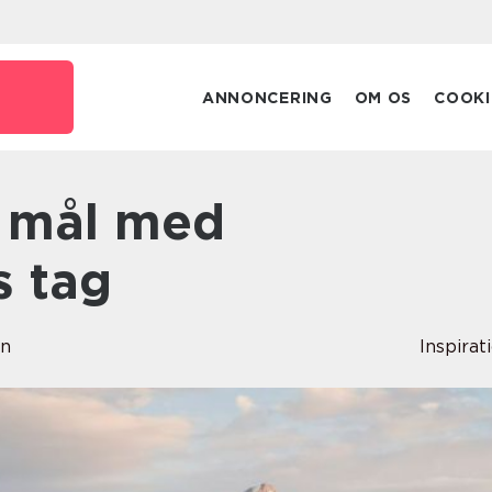
ANNONCERING
OM OS
COOKI
s tag
en
Inspirat