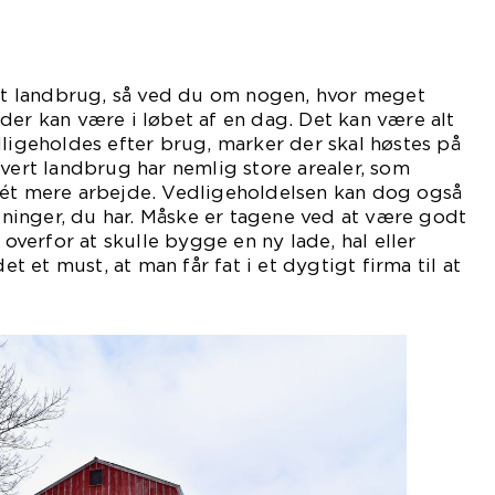
 et landbrug, så ved du om nogen, hvor meget
der kan være i løbet af en dag. Det kan være alt
dligeholdes efter brug, marker der skal høstes på
hvert landbrug har nemlig store arealer, som
dét mere arbejde. Vedligeholdelsen kan dog også
inger, du har. Måske er tagene ved at være godt
u overfor at skulle bygge en ny lade, hal eller
det et must, at man får fat i et dygtigt firma til at
tere en.