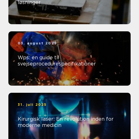
løsninger
03. august 2025
Wps: en guide til
svejseprocedurespecifikationer
31. juli 2025
Kirurgisk laser: En revolution inden for
moderne medicin