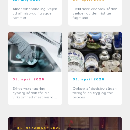
Alkoholbehandling: vejen
Elektriker vedbæk sådan
ud af misbrug i trygge
vælger du den rigtige
rammer
fagmand
05. april 2026
03. april 2026
Erhvervsrengøring
Opkøb af dødsbo sådan
nyborg sådan får din
foregår en tryg og fair
virksomhed mest værdi
proces
ud af et rent miljø
06. december 2025