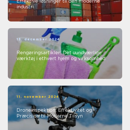
Effektive løsninger til den moderne
industri
13. december 2024
Rengøringsartikler: Det uundværlige
værktøj i ethvert hjem og virksomhed
11. november 2024
Droneinspektion: Effektivitet og
Præcision til Moderne Tilsyn