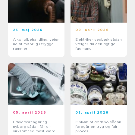
23. maj 2026
09. april 2026
Alkoholbehandling: vejen
Elektriker vedbæk sådan
ud af misbrug i trygge
vælger du den rigtige
rammer
fagmand
05. april 2026
03. april 2026
Erhvervsrengøring
Opkøb af dødsbo sådan
nyborg sådan får din
foregår en tryg og fair
virksomhed mest værdi
proces