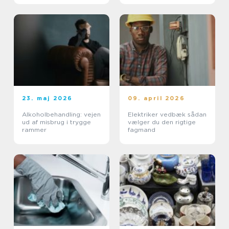
23. maj 2026
09. april 2026
Alkoholbehandling: vejen
Elektriker vedbæk sådan
ud af misbrug i trygge
vælger du den rigtige
rammer
fagmand