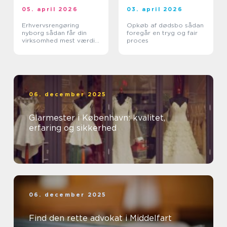
05. april 2026
03. april 2026
Erhvervsrengøring
Opkøb af dødsbo sådan
nyborg sådan får din
foregår en tryg og fair
virksomhed mest værdi
proces
ud af et rent miljø
06. december 2025
Glarmester i København: kvalitet,
erfaring og sikkerhed
06. december 2025
Find den rette advokat i Middelfart