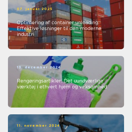
07. januar 2025
Optimering af container unloading:
Effektive løsninger til den moderne
industri
13. december 2024
Rengøringsartikler: Det uundværlige
værktøj i ethvert hjem og virksomhed
11. november 2024