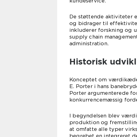
kundeservice.
De støttende aktiviteter 
og bidrager til effektivi
inkluderer forskning og u
supply chain management
administration.
Historisk udvi
Konceptet om værdikæden
E. Porter i hans banebry
Porter argumenterede for
konkurrencemæssig forde
I begyndelsen blev værd
produktion og fremstillin
at omfatte alle typer vir
begrebet en integreret de