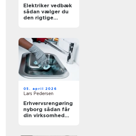
Elektriker vedbæk
sådan vælger du
den rigtige
fagmand
05. april 2026
Lars Pedersen
Erhvervsrengøring
nyborg sådan får
din virksomhed
mest værdi ud af
et rent miljø