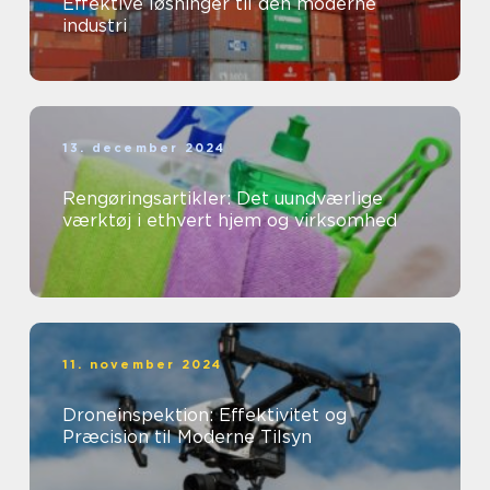
Effektive løsninger til den moderne
industri
13. december 2024
Rengøringsartikler: Det uundværlige
værktøj i ethvert hjem og virksomhed
11. november 2024
Droneinspektion: Effektivitet og
Præcision til Moderne Tilsyn