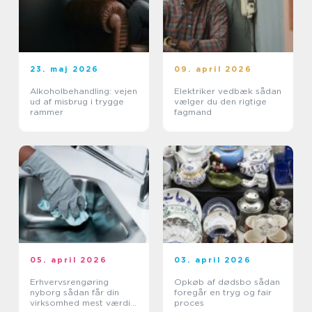
23. maj 2026
09. april 2026
Alkoholbehandling: vejen
Elektriker vedbæk sådan
ud af misbrug i trygge
vælger du den rigtige
rammer
fagmand
05. april 2026
03. april 2026
Erhvervsrengøring
Opkøb af dødsbo sådan
nyborg sådan får din
foregår en tryg og fair
virksomhed mest værdi
proces