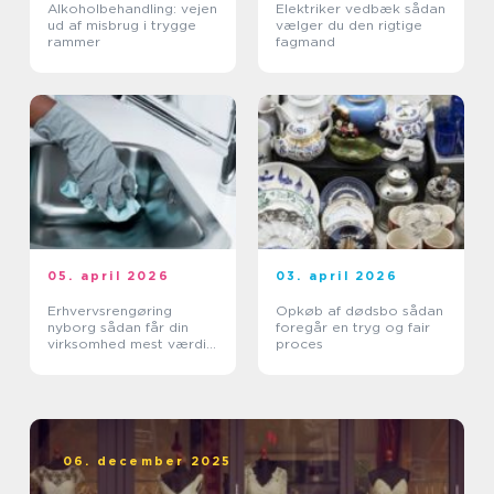
Alkoholbehandling: vejen
Elektriker vedbæk sådan
ud af misbrug i trygge
vælger du den rigtige
rammer
fagmand
05. april 2026
03. april 2026
Erhvervsrengøring
Opkøb af dødsbo sådan
nyborg sådan får din
foregår en tryg og fair
virksomhed mest værdi
proces
ud af et rent miljø
06. december 2025