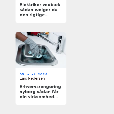
Elektriker vedbæk
sådan vælger du
den rigtige
fagmand
05. april 2026
Lars Pedersen
Erhvervsrengøring
nyborg sådan får
din virksomhed
mest værdi ud af
et rent miljø