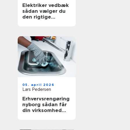
Elektriker vedbæk
sådan vælger du
den rigtige
fagmand
05. april 2026
Lars Pedersen
Erhvervsrengøring
nyborg sådan får
din virksomhed
mest værdi ud af
et rent miljø