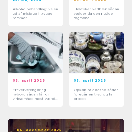
Alkoholbehandling: vejen
Elektriker vedbæk sådan
ud af misbrug i trygge
vælger du den rigtige
rammer
fagmand
05. april 2026
03. april 2026
Erhvervsrengøring
Opkøb af dødsbo sådan
nyborg sådan får din
foregår en tryg og fair
virksomhed mest værdi
proces
ud af et rent miljø
06. december 2025