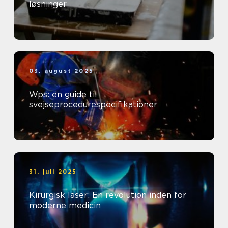
løsninger
03. august 2025
Wps: en guide til
svejseprocedurespecifikationer
31. juli 2025
Kirurgisk laser: En revolution inden for
moderne medicin