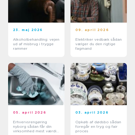
23. maj 2026
09. april 2026
Alkoholbehandling: vejen
Elektriker vedbæk sådan
ud af misbrug i trygge
vælger du den rigtige
rammer
fagmand
05. april 2026
03. april 2026
Erhvervsrengøring
Opkøb af dødsbo sådan
nyborg sådan får din
foregår en tryg og fair
virksomhed mest værdi
proces