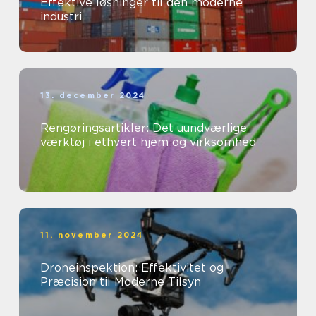
Effektive løsninger til den moderne
industri
13. december 2024
Rengøringsartikler: Det uundværlige
værktøj i ethvert hjem og virksomhed
11. november 2024
Droneinspektion: Effektivitet og
Præcision til Moderne Tilsyn