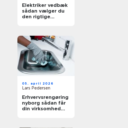
Elektriker vedbæk
sådan vælger du
den rigtige
fagmand
05. april 2026
Lars Pedersen
Erhvervsrengøring
nyborg sådan får
din virksomhed
mest værdi ud af
et rent miljø