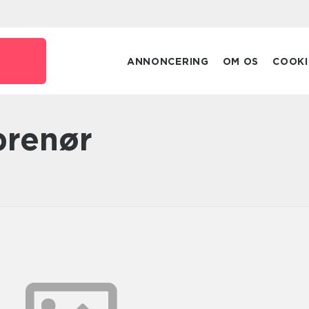
ANNONCERING
OM OS
COOKI
prenør