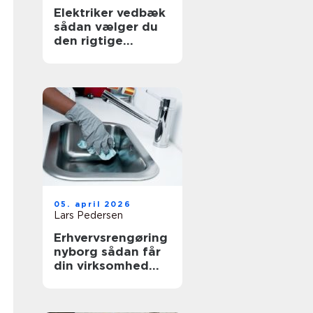
Elektriker vedbæk
sådan vælger du
den rigtige
fagmand
05. april 2026
Lars Pedersen
Erhvervsrengøring
nyborg sådan får
din virksomhed
mest værdi ud af
et rent miljø