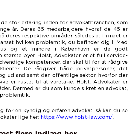
 de stor erfaring inden for advokatbranchen, som
ange år. Deres 85 medarbejdere hvoraf de 45 er
 på deres respektive områder, således at firmaet er
 uanset hvilken problemtik, du befinder dig i. Med
rhus og et mindre i København er de godt
 største byer. Holst, Advokater er et full service-
ødvendige kompetencer, der skal til for at rådgive
lienter. De rådgiver både privatpersoner, det
- og udland samt den offentlige sektor, hvorfor der
ke er rustet til at varetage. Holst, Advokater er
åder. Dermed er du som kunde sikret en advokat,
 problemtik.
ug for en kyndig og erfaren advokat, så kan du se
okater lige her:
https://www.holst-law.com/
.
læst flere indlæg her