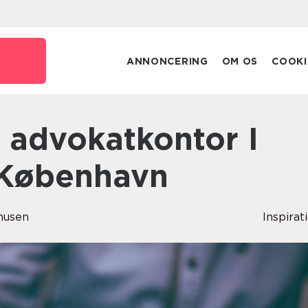
ANNONCERING
OM OS
COOKI
 København
musen
Inspirat