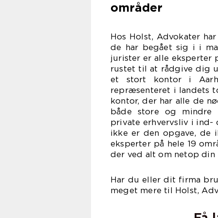
områder
Hos Holst, Advokater har
de har begået sig i i m
jurister er alle eksperter
rustet til at rådgive dig
et stort kontor i Aa
repræsenteret i landets to
kontor, der har alle de n
både store og mindre k
private erhvervsliv i ind
ikke er den opgave, de ik
eksperter på hele 19 omr
der ved alt om netop din
Har du eller dit firma br
meget mere til Holst, Adv
Få 