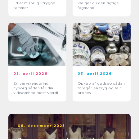
ud af misbrug i trygge
vælger du den rigtige
rammer
fagmand
05. april 2026
03. april 2026
Erhvervsrengøring
Opkøb af dødsbo sådan
nyborg sådan får din
foregår en tryg og fair
virksomhed mest værdi
proces
ud af et rent miljø
06. december 2025