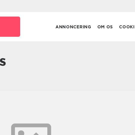
ANNONCERING
OM OS
COOKI
us