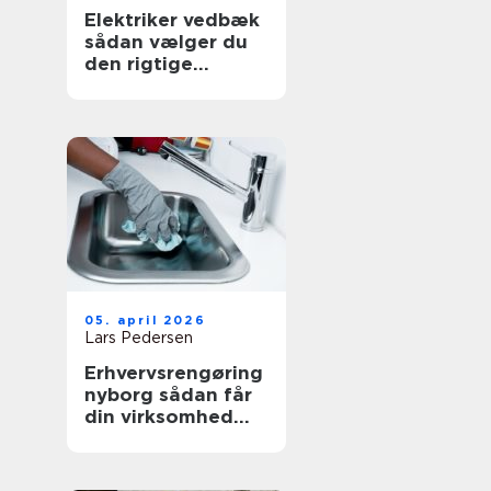
Elektriker vedbæk
sådan vælger du
den rigtige
fagmand
05. april 2026
Lars Pedersen
Erhvervsrengøring
nyborg sådan får
din virksomhed
mest værdi ud af
et rent miljø