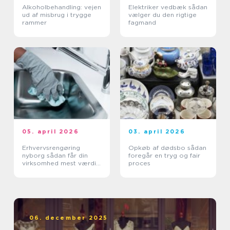
Alkoholbehandling: vejen
Elektriker vedbæk sådan
ud af misbrug i trygge
vælger du den rigtige
rammer
fagmand
05. april 2026
03. april 2026
Erhvervsrengøring
Opkøb af dødsbo sådan
nyborg sådan får din
foregår en tryg og fair
virksomhed mest værdi
proces
ud af et rent miljø
06. december 2025