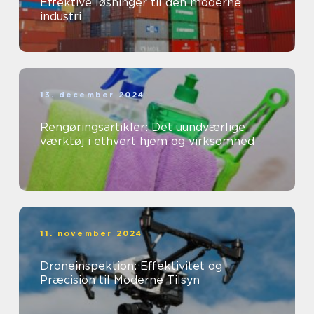
Effektive løsninger til den moderne
industri
13. december 2024
Rengøringsartikler: Det uundværlige
værktøj i ethvert hjem og virksomhed
11. november 2024
Droneinspektion: Effektivitet og
Præcision til Moderne Tilsyn