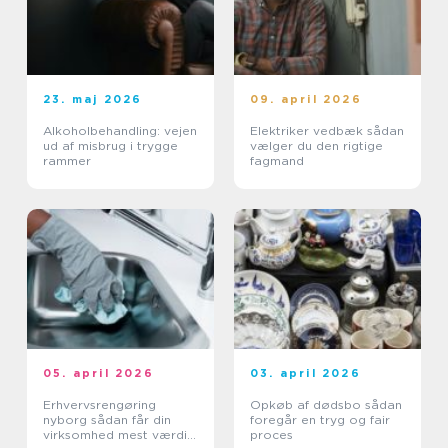
23. maj 2026
09. april 2026
Alkoholbehandling: vejen
Elektriker vedbæk sådan
ud af misbrug i trygge
vælger du den rigtige
rammer
fagmand
05. april 2026
03. april 2026
Erhvervsrengøring
Opkøb af dødsbo sådan
nyborg sådan får din
foregår en tryg og fair
virksomhed mest værdi
proces