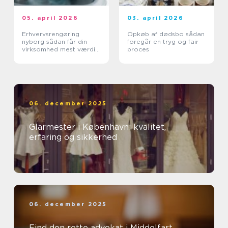
05. april 2026
03. april 2026
Erhvervsrengøring
Opkøb af dødsbo sådan
nyborg sådan får din
foregår en tryg og fair
virksomhed mest værdi
proces
ud af et rent miljø
06. december 2025
Glarmester i København: kvalitet,
erfaring og sikkerhed
06. december 2025
Find den rette advokat i Middelfart