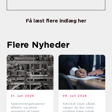
Få læst flere indlæg her
Flere Nyheder
31. juli 2026
09. juli 2026
Tankrensningsmaskine:
Advokat vejen sådan
effektiv og sikker
vælger du den rette
rengøring af tanke
juridiske hjælp lokalt