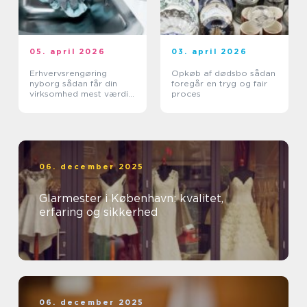
05. april 2026
03. april 2026
Erhvervsrengøring
Opkøb af dødsbo sådan
nyborg sådan får din
foregår en tryg og fair
virksomhed mest værdi
proces
ud af et rent miljø
06. december 2025
Glarmester i København: kvalitet,
erfaring og sikkerhed
06. december 2025