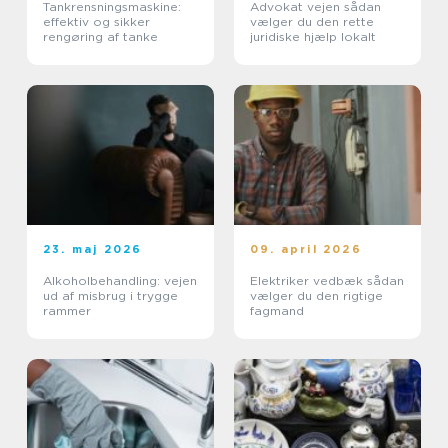
Tankrensningsmaskine:
Advokat vejen sådan
effektiv og sikker
vælger du den rette
rengøring af tanke
juridiske hjælp lokalt
23. maj 2026
09. april 2026
Alkoholbehandling: vejen
Elektriker vedbæk sådan
ud af misbrug i trygge
vælger du den rigtige
rammer
fagmand